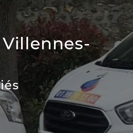
Villennes-
iés