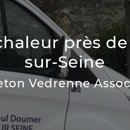
haleur près de 
sur-Seine
eton Vedrenne Assoc