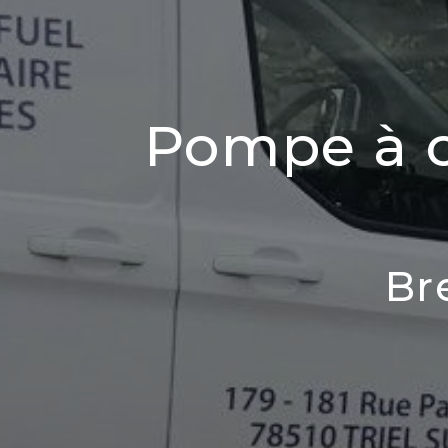
Pompe à c
Br