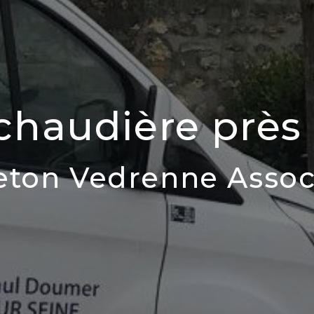
chaudière près
eton Vedrenne Assoc