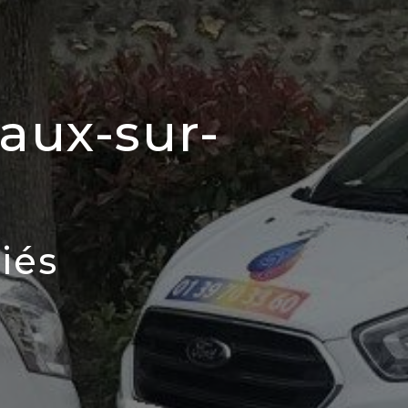
Vaux-sur-
iés