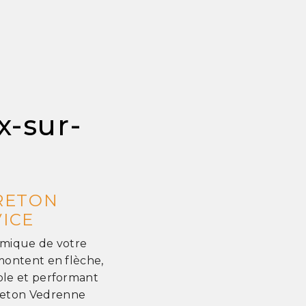
x-sur-
BRETON
VICE
ermique de votre
montent en flèche,
able et performant
Breton Vedrenne