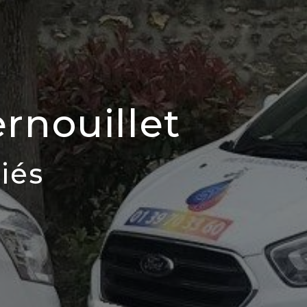
rnouillet
iés